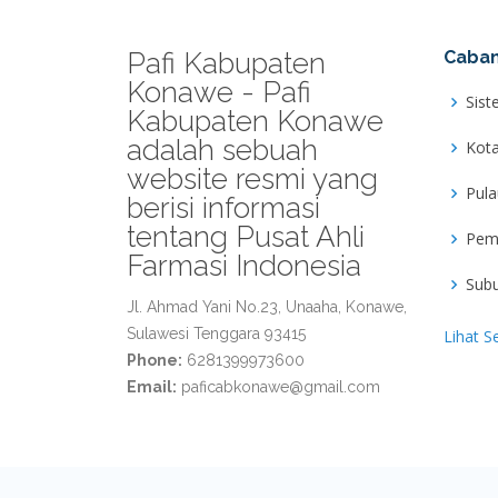
Pafi Kabupaten
Caban
Konawe - Pafi
Sist
Kabupaten Konawe
adalah sebuah
Kot
website resmi yang
Pul
berisi informasi
tentang Pusat Ahli
Pem
Farmasi Indonesia
Sub
Jl. Ahmad Yani No.23, Unaaha, Konawe,
Sulawesi Tenggara 93415
Lihat S
Phone:
6281399973600
Email:
paficabkonawe@gmail.com