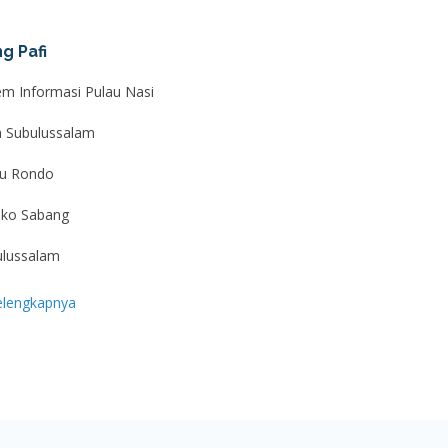
g Pafi
em Informasi Pulau Nasi
a Subulussalam
au Rondo
ko Sabang
ulussalam
elengkapnya